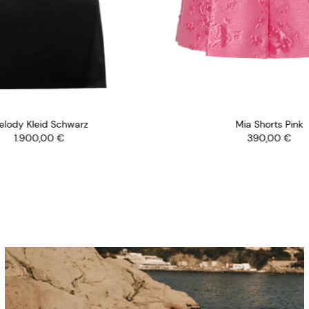
elody Kleid Schwarz
Mia Shorts Pink
1.900,00
€
390,00
€