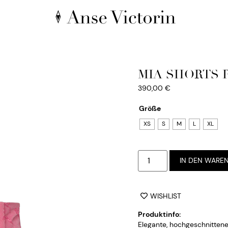
MIA SHORTS 
390,00
€
Größe
XS
S
M
L
XL
IN DEN WARE
WISHLIST
Produktinfo:
Elegante, hochgeschnittene