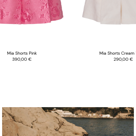
Mia Shorts Pink
Mia Shorts Cream W
390,00
€
290,00
€