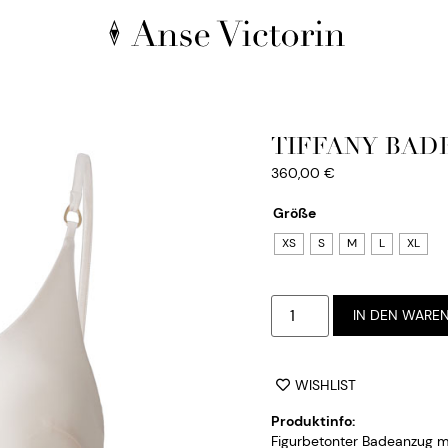
TIFFANY BAD
360,00
€
Größe
XS
S
M
L
XL
IN DEN WARE
WISHLIST
Produktinfo:
Figurbetonter Badeanzug mi